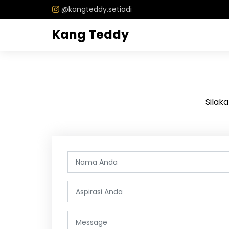
@kangteddy.setiadi
Kang Teddy
Silak