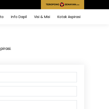
to
Info Dapil
Visi & Misi
Kotak Aspirasi
irasi.